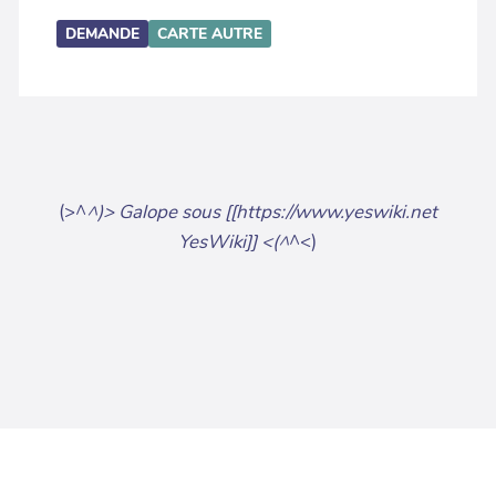
DEMANDE
CARTE
AUTRE
(>^
^)> Galope sous [[https://www.yeswiki.net
YesWiki]] <(^
^<)