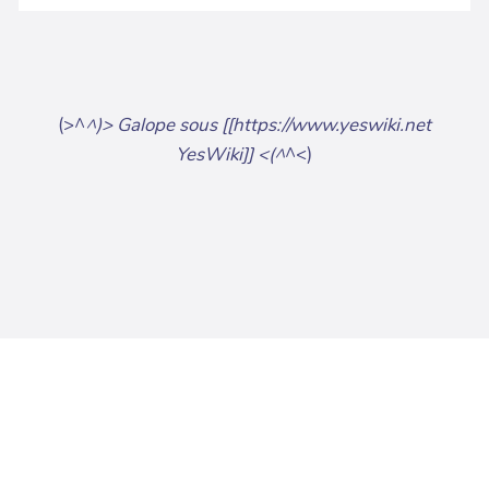
(>^
^)> Galope sous [[https://www.yeswiki.net
YesWiki]] <(^
^<)