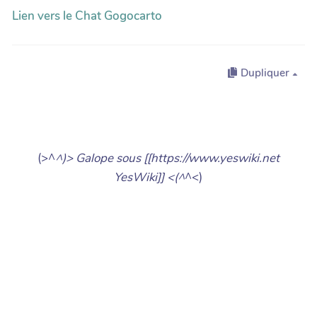
Lien vers le Chat Gogocarto
Dupliquer
(>^
^)> Galope sous [[https://www.yeswiki.net
YesWiki]] <(^
^<)