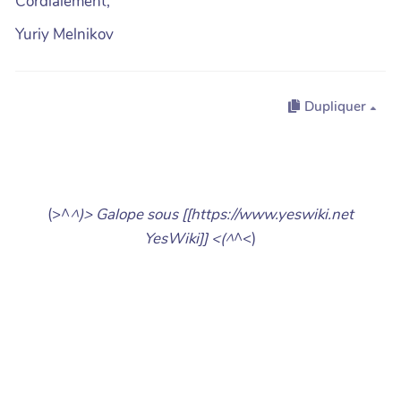
Cordialement,
Yuriy Melnikov
Dupliquer
(>^
^)> Galope sous [[https://www.yeswiki.net
YesWiki]] <(^
^<)