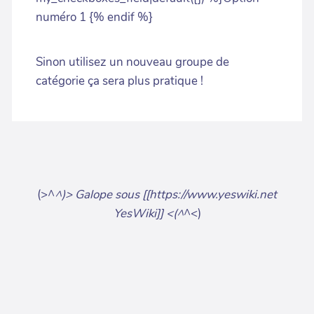
numéro 1 {% endif %}
Sinon utilisez un nouveau groupe de
catégorie ça sera plus pratique !
(>^
^)> Galope sous [[https://www.yeswiki.net
YesWiki]] <(^
^<)