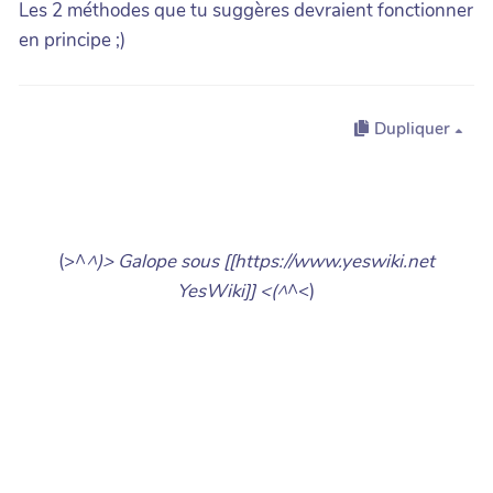
Les 2 méthodes que tu suggères devraient fonctionner
en principe ;)
Dupliquer
(>^
^)> Galope sous [[https://www.yeswiki.net
YesWiki]] <(^
^<)