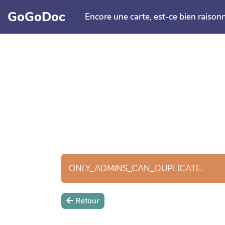
Aller au contenu principal
GoGoDoc
Encore une carte, est-ce bien raison
ONLY_ADMINS_CAN_DUPLICATE.
Retour