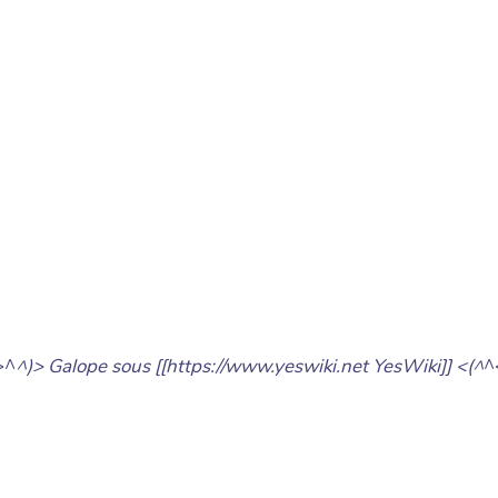
>^
^)> Galope sous [[https://www.yeswiki.net YesWiki]] <(^
^