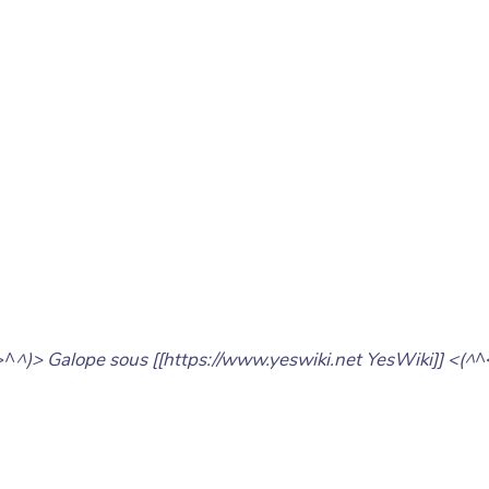
>^
^)> Galope sous [[https://www.yeswiki.net YesWiki]] <(^
^