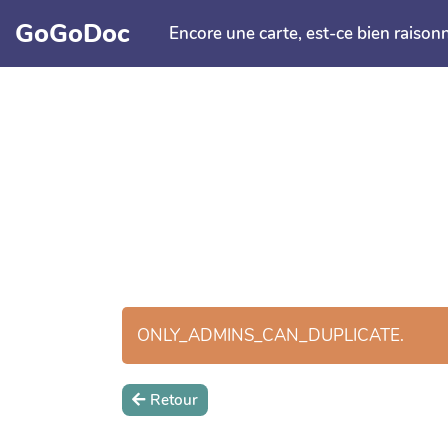
Aller au contenu principal
GoGoDoc
Encore une carte, est-ce bien raison
ONLY_ADMINS_CAN_DUPLICATE.
Retour