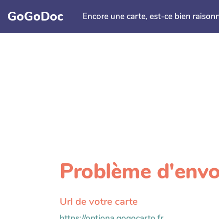
Aller au contenu principal
GoGoDoc
Encore une carte, est-ce bien raison
Problème d'envo
Url de votre carte
https://optiona.gogocarto.fr