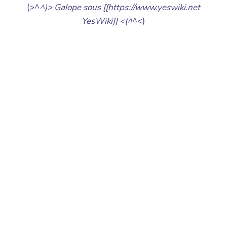
(>^
^)> Galope sous [[https://www.yeswiki.net
YesWiki]] <(^
^<)