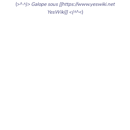
(>^
^)> Galope sous [[https://www.yeswiki.net
YesWiki]] <(^
^<)