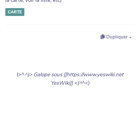
la carte, voir la liste, etc)
CARTE
Dupliquer
(>^
^)> Galope sous [[https://www.yeswiki.net
YesWiki]] <(^
^<)