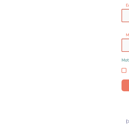
E
M
Mot
(