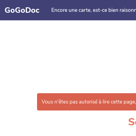
Aller au contenu principal
GoGoDoc
Encore une carte, est-ce bien raison
Vous n'êtes pas autorisé à lire cette page,
S