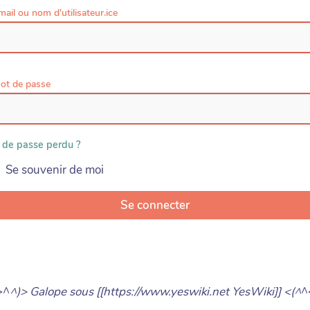
mail ou nom d'utilisateur.ice
ot de passe
 de passe perdu ?
Se souvenir de moi
Se connecter
>^
^)> Galope sous [[https://www.yeswiki.net YesWiki]] <(^
^