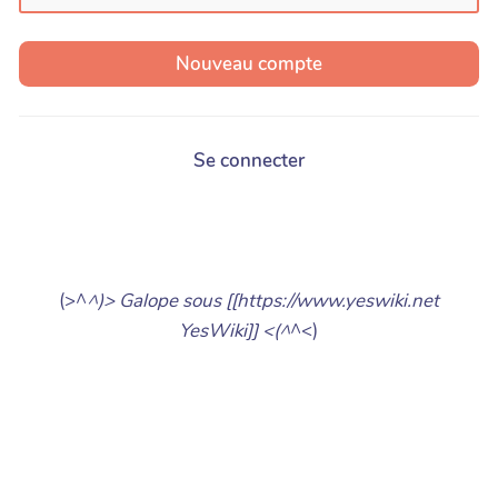
Se connecter
(>^
^)> Galope sous [[https://www.yeswiki.net
YesWiki]] <(^
^<)