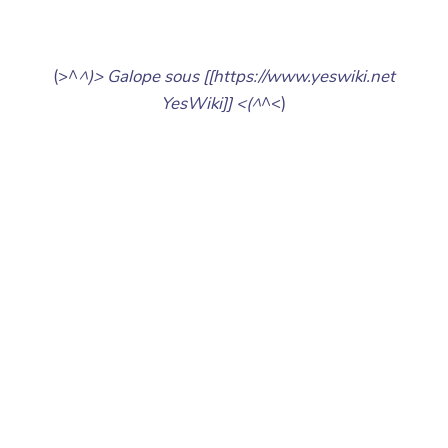
(>^
^)> Galope sous [[https://www.yeswiki.net
YesWiki]] <(^
^<)