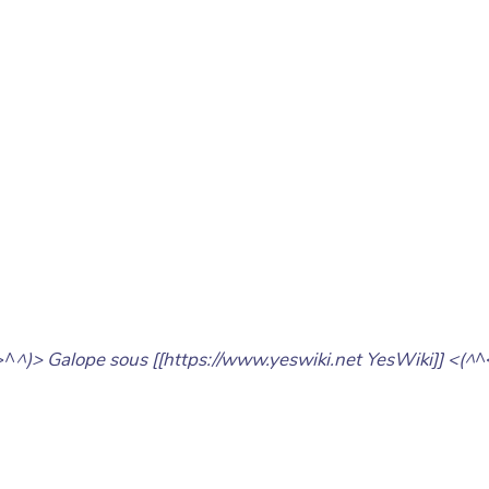
>^
^)> Galope sous [[https://www.yeswiki.net YesWiki]] <(^
^