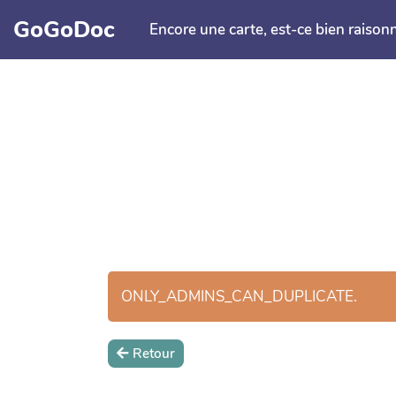
Aller au contenu principal
GoGoDoc
Encore une carte, est-ce bien raison
ONLY_ADMINS_CAN_DUPLICATE.
Retour