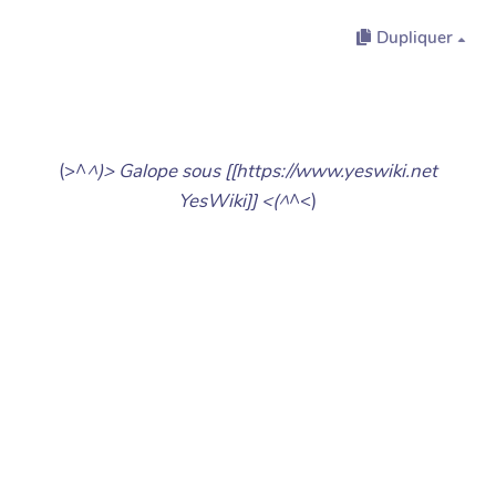
Dupliquer
(>^
^)> Galope sous [[https://www.yeswiki.net
YesWiki]] <(^
^<)