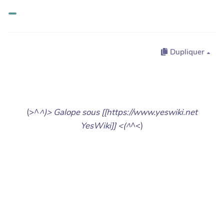
Dupliquer
(>^
^)> Galope sous [[https://www.yeswiki.net
YesWiki]] <(^
^<)