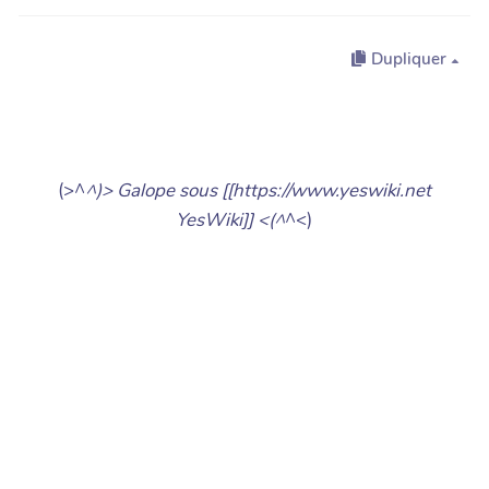
Dupliquer
(>^
^)> Galope sous [[https://www.yeswiki.net
YesWiki]] <(^
^<)