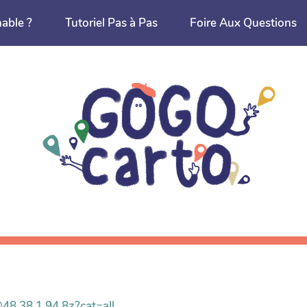
nable ?
Tutoriel Pas à Pas
Foire Aux Questions
@48.38,1.94,8z?cat=all