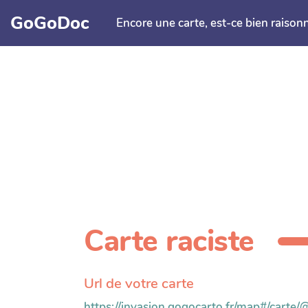
Aller au contenu principal
GoGoDoc
Encore une carte, est-ce bien raison
Carte raciste
Url de votre carte
https://invasion.gogocarto.fr/map#/carte/