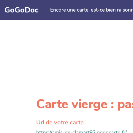
Aller au contenu principal
GoGoDoc
Encore une carte, est-ce bien raison
Carte vierge : p
Url de votre carte
https://amis-de-clamart92.gogocarto.fr/