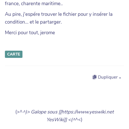
france, charente maritime..
Au pire, j'espére trouver le fichier pour y insérer la
condition... et le partarger.
Merci pour tout, jerome
CARTE
Dupliquer
(>^
^)> Galope sous [[https://www.yeswiki.net
YesWiki]] <(^
^<)