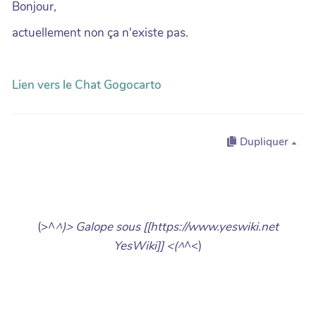
Bonjour,
actuellement non ça n'existe pas.
Lien vers le Chat Gogocarto
Dupliquer
(>^
^)> Galope sous [[https://www.yeswiki.net
YesWiki]] <(^
^<)