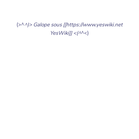
(>^
^)> Galope sous [[https://www.yeswiki.net
YesWiki]] <(^
^<)