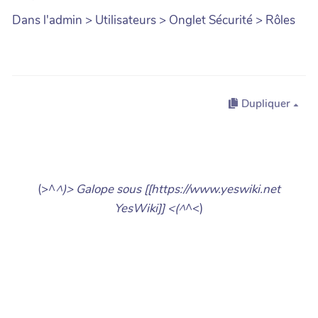
Dans l'admin > Utilisateurs > Onglet Sécurité > Rôles
Dupliquer
(>^
^)> Galope sous [[https://www.yeswiki.net
YesWiki]] <(^
^<)