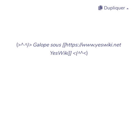
Dupliquer
(>^
^)> Galope sous [[https://www.yeswiki.net
YesWiki]] <(^
^<)