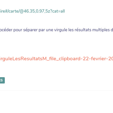
aire#/carte/@46.35,0.97,5z?cat=all
céder pour séparer par une virgule les résultats multiples d
rguleLesResultatsM_file_clipboard-22-fevrier-
ES