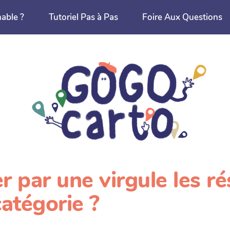
nable ?
Tutoriel Pas à Pas
Foire Aux Questions
par une virgule les ré
catégorie ?