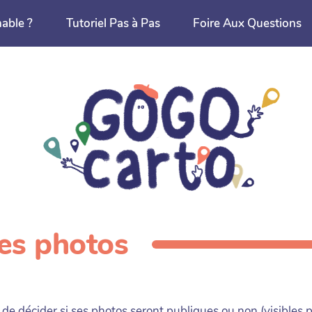
nable ?
Tutoriel Pas à Pas
Foire Aux Questions
des photos
eur de décider si ses photos seront publiques ou non (visibles