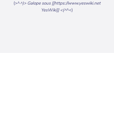
(>^
^)> Galope sous [[https://www.yeswiki.net
YesWiki]] <(^
^<)