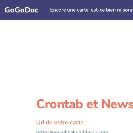
Aller au contenu principal
GoGoDoc
Encore une carte, est-ce bien raison
Crontab et News
Url de votre carte
https://onewheelworldmap.com