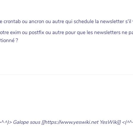
crontab ou ancron ou autre qui schedule la newsletter s'il 
votre exim ou postfix ou autre pour que les newsletters ne p
itionné ?
>^
^)> Galope sous [[https://www.yeswiki.net YesWiki]] <(^
^