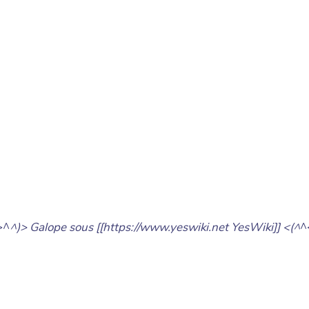
>^
^)> Galope sous [[https://www.yeswiki.net YesWiki]] <(^
^