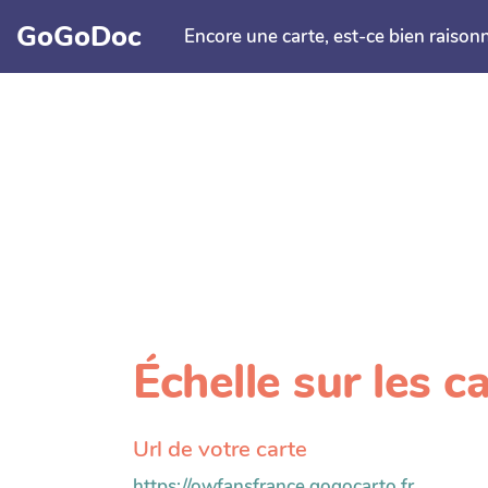
Aller au contenu principal
GoGoDoc
Encore une carte, est-ce bien raison
Échelle sur les c
Url de votre carte
https://owfansfrance.gogocarto.fr