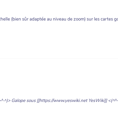
échelle (bien sûr adaptée au niveau de zoom) sur les cartes 
>^
^)> Galope sous [[https://www.yeswiki.net YesWiki]] <(^
^