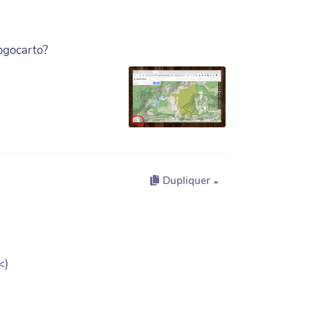
gogocarto?
Dupliquer
<)