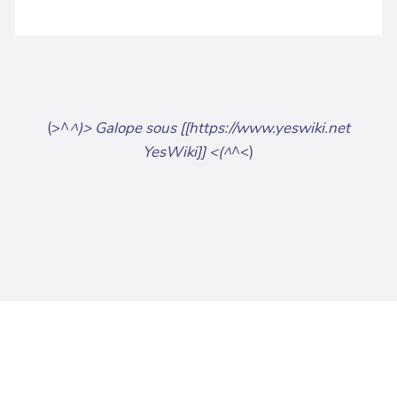
(>^
^)> Galope sous [[https://www.yeswiki.net
YesWiki]] <(^
^<)