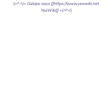
(>^
^)> Galope sous [[https://www.yeswiki.net
YesWiki]] <(^
^<)