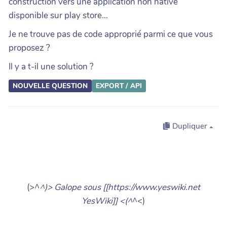
construction vers une application non native
disponible sur play store...
Je ne trouve pas de code approprié parmi ce que vous
proposez ?
Il y a t-il une solution ?
NOUVELLE QUESTION
EXPORT / API
Dupliquer
(>^
^)> Galope sous [[https://www.yeswiki.net
YesWiki]] <(^
^<)