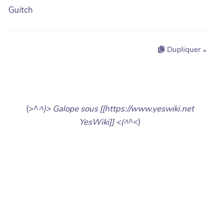
Guitch
Dupliquer
(>^
^)> Galope sous [[https://www.yeswiki.net
YesWiki]] <(^
^<)