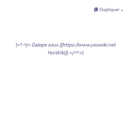
Dupliquer
(>^
^)> Galope sous [[https://www.yeswiki.net
YesWiki]] <(^
^<)