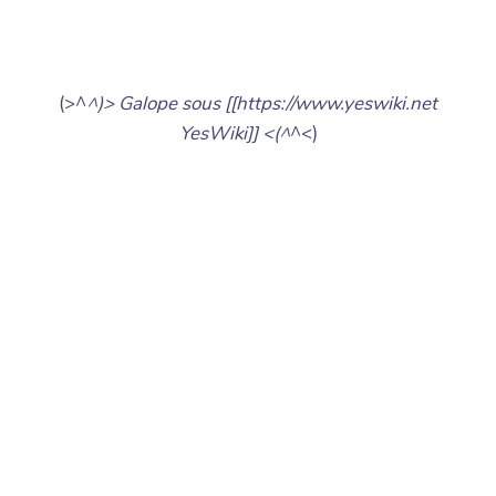
(>^
^)> Galope sous [[https://www.yeswiki.net
YesWiki]] <(^
^<)