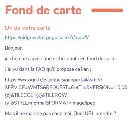
Fond de carte
Url de votre carte
https://nidgravelot.gogocarto.fr/map#/
Bonjour,
je cherche a avoir une ortho-photo en fond de carte.
J'ai vu dans la FAQ qu'il propose ce lien :
https://wxs.ign.fr/essentiels/geoportail/wmts?
SERVICE=WMTS&REQUEST=GetTile&VERSION=1.0.0
{z}&TILECOL={x}&TILEROW=
{y}&STYLE=normal&FORMAT=image/jpeg
Mais il ne marche pas chez moi. Quel URL prendre ?