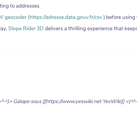
ting to addresses
SV geocoder (https://adresse.data.gouv.fr/csv
) before using
lay,
Slope Rider 3D
delivers a thrilling experience that kee
>^
^)> Galope sous [[https://www.yeswiki.net YesWiki]] <(^
^