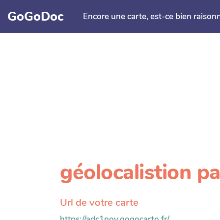
Aller au contenu principal
GoGoDoc
Encore une carte, est-ce bien raison
géolocalistion p
Url de votre carte
https://adc1nov.gogocarto.fr/