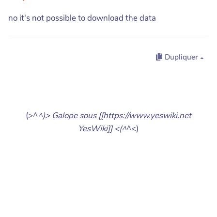
no it's not possible to download the data
Dupliquer
(>^
^)> Galope sous [[https://www.yeswiki.net
YesWiki]] <(^
^<)