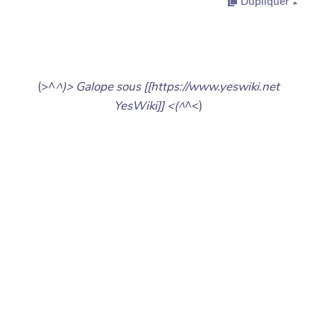
Dupliquer
(>^
^)> Galope sous [[https://www.yeswiki.net
YesWiki]] <(^
^<)