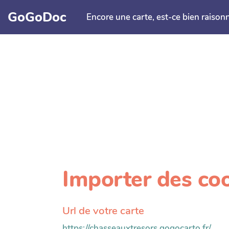
Aller au contenu principal
GoGoDoc
Encore une carte, est-ce bien raison
Importer des c
Url de votre carte
https://chasseauxtresors.gogocarto.fr/