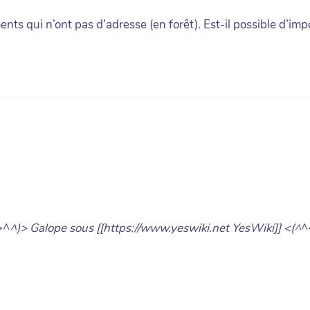
nts qui n’ont pas d’adresse (en forêt). Est-il possible d’imp
>^
^)> Galope sous [[https://www.yeswiki.net YesWiki]] <(^
^