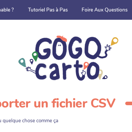
nable ?
Tutoriel Pas à Pas
Foire Aux Questions
orter un fichier CSV
 ou quelque chose comme ça