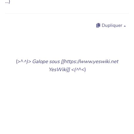
...)
Dupliquer
(>^
^)> Galope sous [[https://www.yeswiki.net
YesWiki]] <(^
^<)