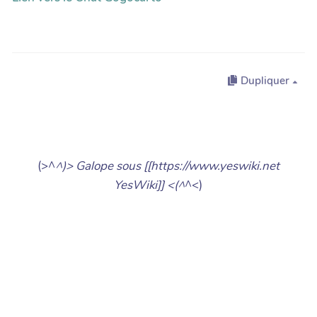
Dupliquer
(>^
^)> Galope sous [[https://www.yeswiki.net
YesWiki]] <(^
^<)