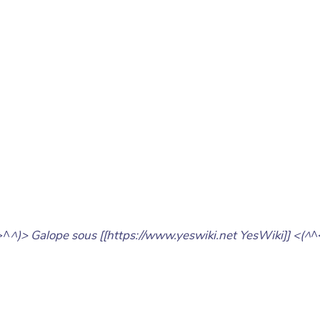
>^
^)> Galope sous [[https://www.yeswiki.net YesWiki]] <(^
^