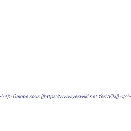
>^
^)> Galope sous [[https://www.yeswiki.net YesWiki]] <(^
^