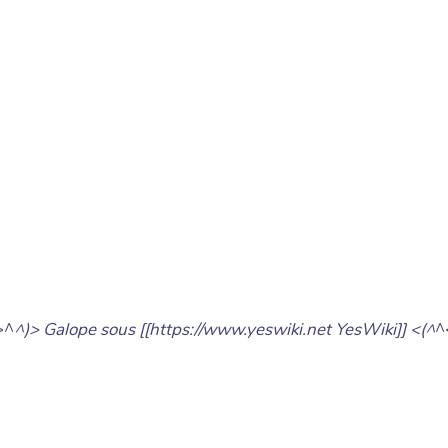
>^
^)> Galope sous [[https://www.yeswiki.net YesWiki]] <(^
^