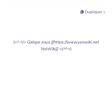
Dupliquer
(>^
^)> Galope sous [[https://www.yeswiki.net
YesWiki]] <(^
^<)