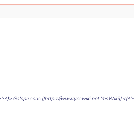
>^
^)> Galope sous [[https://www.yeswiki.net YesWiki]] <(^
^